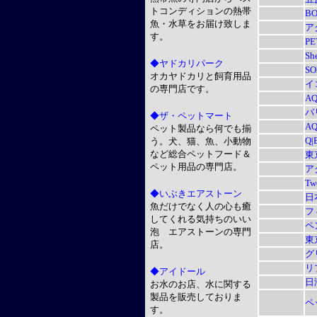
トコンディションの熱帯
BO
魚・水草をお届け致しま
ア
す。
PE
She
◆ヤドカリパーク
SO
オカヤドカリと飼育用品
イ
の専門店です。
A
バ
◆ザ・ペットマート
A
ペット製品なら何でも揃
Q|
う。犬、猫、魚、小動物
など総合ペットフード＆
東
ペット用品の専門店。
ア
Tw
◆いぶきエアストーン
日
魚だけでなく人の心も癒
フ
してくれる気持ちのいい
ペ
泡 エアストーンの専門
東
店。
グ
リ
◆アイドール
日
お水のお店、水に関する
製品を販売しておりま
ペ
す。