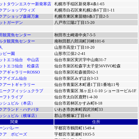
ットタウンエスケー新発寒店
札幌市手稲区新発寒4条1-65
クアショップウィズ
札幌市白石区東札幌2条6丁目1-11
クアショップ森羅万象
札幌市東区東苗穂6条3丁目2-5
ットガーデン
八戸市江陽2丁目15-20
田観賞魚センター
秋田市土崎港中央7-5-5
ルタ観賞魚センター
南秋田郡八郎潟町川崎101-6
人
山形市高堂1丁目10-20
ッピー園
山形市江俣2-2-41
ットエコ仙台 中山店
仙台市泉区実沢字中山南31-7
ットエコ仙台 松森店
仙台市泉区松森字太子堂56VIVO松森
クアギャラリーROSSO
仙台市泉区松森後田62-1
クアイズム仙台
仙台市泉区みずほ台3-13
クアートギャラリー
仙台市青葉区木町通1丁目1番地11号
ニークフィッシュクラブ
仙台市青葉区 旭ヶ丘1-1-10 ショーヨービル1F
ーフトライブ
仙台市太白区鹿野1-4-30
ッシュビル（本店）
仙台市若林区かすみ町8-18
クアランド・ハナバタ
いわき市勿来町四沢渋町33
ッシュビル（横塚店）
郡山市横塚2丁目4-8
関東
住所
ーンバレー
宇都宮市鶴田町1549-4
クア ボビーズ
宇都宮市簗瀬町1935-5