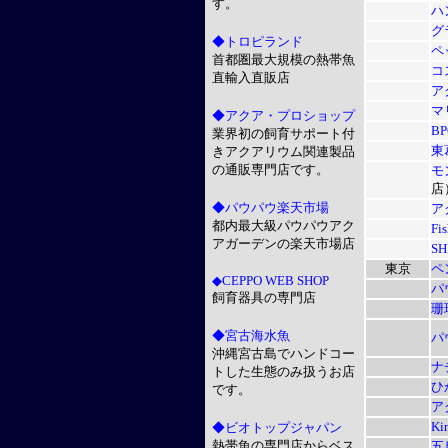
す。
ハ
グ
◆トロピランド
ペ
首都圏最大規模の熱帯魚
コ
直輸入直販店
ア
マ
◆アクア・プロショップ
B
業界初の飼育サポート付
東
きアクアリウム関連製品
の通販専門店です。
モ
店
◆パウパウ楽天市場
ア
都内最大級パウパウアク
Fi
アガーデンの楽天市場店
SH
東京
ペ
◆CEPPO WEB SHOP
パ
飼育器具の専門店
珊
◆宮古海水魚
パ
沖縄宮古島でハンドコー
ナ
トした生態のみ扱うお店
ひ
です。
ア
Ki
◆ビオトップジャパン
熱帯魚の専門店からベス
五