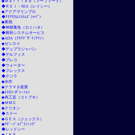
◆Ｍａｒｆｉｅｄ（マーフィード）
◆ＲＥＩ－SEA（レイシー）
◆アクアマリンプロ
◆ｱｸｱﾘｳﾑｼｽﾃﾑｽﾞｼｬﾊﾟﾝ
◆東熱
◆神畑養魚（カミハタ）
◆興和システムサービス
◆ADA（ｱｸｱﾃﾞｻﾞｲﾝｱﾏﾉ）
◆ゼンスイ
◆デュプラジャパン
◆デルフィス
◆プレコ
◆ウォーター
◆フレックス
◆クジラ
◆水作
◆クラマタ産業
◆ﾄﾘｵｺｰﾎﾟﾚｰｼｮﾝ
◆寿工芸（コトブキ）
◆ＭＭＣ
◆クリオン
◆スドー
◆ＧＥＸ（ジェックス）
◆ｱﾀﾞｰｼﾞｮﾌﾟﾗﾝﾆﾝｸﾞ
◆レッドシー
◆ＩＫＳ