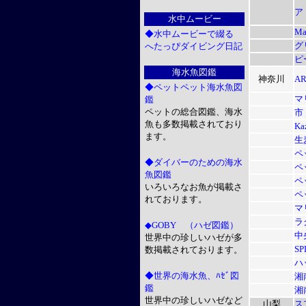
ア
水中ムービー
Ma
◆水中ムービーで綴る
グ
へたっぴダイビング日記
ピ
海水魚図鑑
神奈川
A
◆ペットペット海水魚図
マ
鑑
ペットの総合図鑑、海水
市
魚も多数掲載されており
Ka
ます。
生
ペ
◆ダイバーのための海水
ペ
魚図鑑
ペ
いろいろなお魚が掲載さ
ペ
れております。
マ
ラ
◆GOBY （ハゼ図鑑）
中
世界中の珍しいハゼが多
S
数掲載されております。
ハ
◆世界の海水魚、ﾊｾﾞ図
湘
鑑
湘
世界中の珍しいハゼなど
山梨
ス