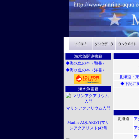
海水魚関連書籍
◆海水魚の本（和書）
◆海水魚の本（洋書）
北海道・
◆下記に
海水魚書籍
マリンアクアリウム入門
北海道
ア
Marine AQUARIST(マリ
ア
ンアクアリスト)42号
ア