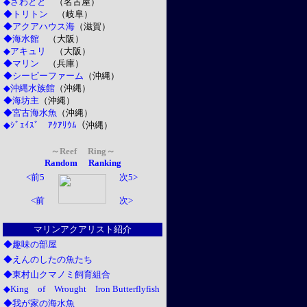
◆さわとと
（名古屋）
◆トリトン
（岐阜）
◆アクアハウス海
（滋賀）
◆海水館
（大阪）
◆アキュリ
（大阪）
◆マリン
（兵庫）
◆シーピーファーム
（沖縄）
◆沖縄水族館
（沖縄）
◆海坊主
（沖縄）
◆宮古海水魚
（沖縄）
◆ｼﾞｪｲｽﾞ ｱｸｱﾘｳﾑ
（沖縄）
～Reef Ring～
Random
Ranking
<前5
次5>
<前
次>
マリンアクアリスト紹介
◆趣味の部屋
◆えんのしたの魚たち
◆東村山クマノミ飼育組合
◆King of Wrought Iron Butterflyfish
◆我が家の海水魚