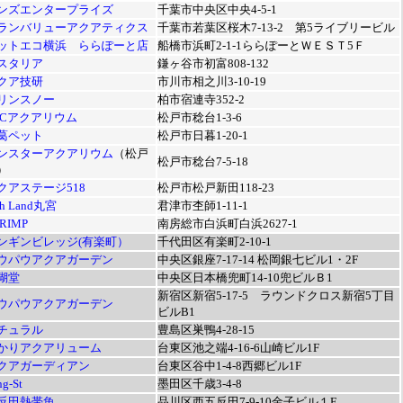
ンズエンタープライズ
千葉市中央区中央4-5-1
ランバリューアクアティクス
千葉市若葉区桜木7-13-2 第5ライブリービル
ットエコ横浜 ららぽーと店
船橋市浜町2-1-1ららぽーとＷＥＳＴ5Ｆ
スタリア
鎌ヶ谷市初富808-132
クア技研
市川市相之川3-10-19
リンスノー
柏市宿連寺352-2
PCアクアリウム
松戸市稔台1-3-6
葛ペット
松戸市日暮1-20-1
ンスターアクアリウム
（松戸
松戸市稔台7-5-18
）
クアステージ518
松戸市松戸新田118-23
sh Land丸宮
君津市杢師1-11-1
RIMP
南房総市白浜町白浜2627-1
ンギンビレッジ(有楽町）
千代田区有楽町2-10-1
ウパウアクアガーデン
中央区銀座7-17-14 松岡銀七ビル1・2F
瑚堂
中央区日本橋兜町14-10兜ビルＢ1
新宿区新宿5-17-5 ラウンドクロス新宿5丁目
ウパウアクアガーデン
ビルB1
チュラル
豊島区巣鴨4-28-15
かりアクアリューム
台東区池之端4-16-6山崎ビル1F
クアガーディアン
台東区谷中1-4-8西郷ビル1F
ng-St
墨田区千歳3-4-8
反田熱帯魚
品川区西五反田7-9-10金子ビル１F