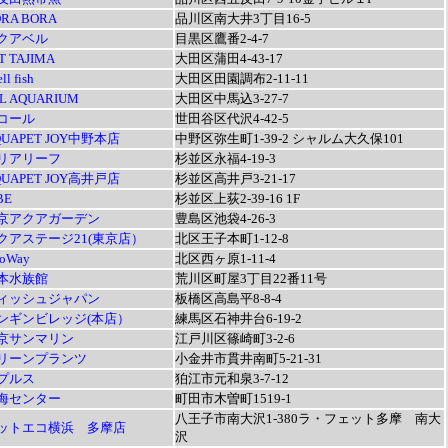
RA BORA
品川区南大井3丁目16-5
クアベル
目黒区鷹番2-4-7
T TAJIMA
大田区蒲田4-43-17
ll fish
大田区田園調布2-11-11
L AQUARIUM
大田区中馬込3-27-7
コール
世田谷区代沢4-42-5
QUAPET JOY中野本店
中野区弥生町1-39-2 シャルム大久保101
リアリーフ
杉並区永福4-19-3
QUAPET JOY高井戸店
杉並区高井戸3-21-17
BE
杉並区上荻2-39-16 1F
京アクアガーデン
豊島区池袋4-26-3
クアステージ21(東京店）
北区王子本町1-12-8
oWay
北区西ヶ原1-11-4
本水族館
荒川区町屋3丁目22番11号
ィッシュジャパン
板橋区高島平8-8-4
ンギンビレッジ(本店）
練馬区石神井台6-19-2
京サンマリン
江戸川区篠崎町3-2-6
リーンプランツ
小金井市貫井南町5-21-31
プルス
狛江市元和泉3-7-12
海センター
町田市木曽町1519-1
八王子市南大沢1-380ラ・フェット多摩 南大
ットエコ横浜 多摩店
沢