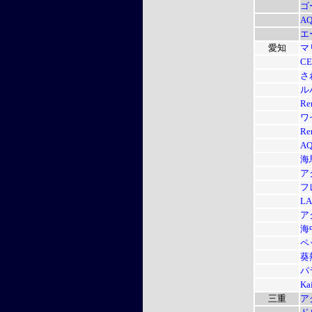
ゴ
AQ
エ
愛知
マ
CE
さ
ル
R
ワ
R
A
海
ア
フ
L
ア
海
ペ
葵
パ
Ka
三重
ア