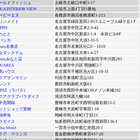
ールドフィッシュ
土岐市土岐口中町5-17
UA INTERIOR VIEW
大垣市上面4丁目5番地
ーピーエヌ
各務原市鵜沼各務原町1-215
リンメイト
名古屋市緑区若田2-913 ユニーブル緑ケ丘1Ｆ
PPO
名古屋市中区正木2-3-42
わとと
名古屋市中区新栄2-1-4 水谷ビル6F
パシカ
名古屋市中区大須2-31-5
emix名東店
名古屋市名東区社口Ⅰ－1010
セダシステム
名古屋市東区大幸1-4-27
emixみなと店
名古屋市港区熱田前新田字中川西285
QUAREA
名古屋市中川区 明徳町2-7
馬ハウス
名古屋市千種区光が丘1-18-31
クアサンマリン
刈谷市東境町児山182
レンド
豊田市駒新町大坂63
APAZ（ラパス）
清須市西田中本城130メゾン本城102
クアクラブパラダイス
清須市阿原八幡168
中見聞録
豊橋市牟呂町字西明治新右前15-2
ットショップ若林
豊橋市大岩町字車田1-18
熱帯魚
岡崎市明大寺町2丁目23
ラダイス
知多郡阿久比町福住字西前田136-1
iba-World
一宮市小信中島仁井西20-1
クア マリンズ
度会郡南伊勢町東宮457-20