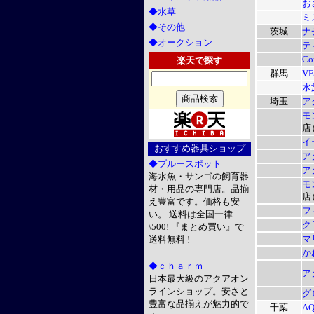
お
◆水草
ミ
◆その他
茨城
ナ
◆オークション
テ
Co
楽天で探す
群馬
VE
水
埼玉
ア
モ
店
イ
おすすめ器具ショップ
ア
◆ブルースポット
ア
海水魚・サンゴの飼育器
モ
材・用品の専門店。品揃
店
え豊富です。価格も安
フ
い。 送料は全国一律
ク
\500! 『まとめ買い』で
マ
送料無料 !
か
◆ｃｈａｒｍ
ア
日本最大級のアクアオン
ラインショップ。安さと
グ
豊富な品揃えが魅力的で
千葉
A