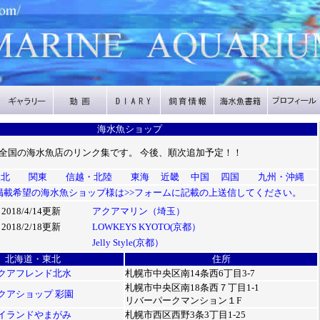
海水魚ショップ
全国の海水魚店のリンク集です。 今後、順次追加予定！！
東北
関東
信越・北陸
東海
近畿
中国
四国
九州・沖縄
掲載希望の海水魚ショップ様は>>フォームに記載の上送信してください。
2018/4/14更新
アクアマリン（埼玉）
2018/2/18更新
LOWKEYS KYOTO(京都）
Jelly Style(京都）
北海道・東北
住所
クアフレンド北水
札幌市中央区南14条西6丁目3-7
札幌市中央区南18条西７丁目1-1
クアショップ 彩園
リバーパークマンション１F
イランドやまがみ
札幌市西区西野3条3丁目1-25