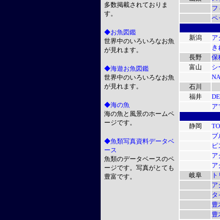
多数掲載されておりま
フ
す。
ペ
◆お魚図鑑
新潟
ア
世界中のいろいろなお魚
き
が見れます。
長野
保
富山
シ
◆海遊お魚図鑑
NA
世界中のいろいろなお魚
が見れます。
石川
福井
D
◆海の魚
ア
海の魚と風景のホームペ
ージです。
静岡
TO
ブ
◆魚類写真資料データベ
ピ
ース
ア
魚類のデータベースのペ
ア
ージです。写真がとても
岐阜
ト
豊富です。
ア
タ
豊
豊