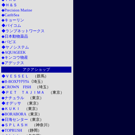
◆Ｈ＆Ｓ
◆Precision Marine
◆CaribSea
◆キョーリン
◆バイコム
◆ランプネットワークス
◆日本動物薬品
◆パピエ
◆ヤノシステム
◆AQUAGEEK
◆キンコウ物産
◆アデックス
アクアショップ
◆ＶＥＳＳＥＬ
（群馬）
◆B-BOXｱｸｱﾘｳﾑ
（埼玉）
◆CROWN FISH
（埼玉）
◆ＰＥＴ ＴＡＪＩＭＡ
（東京）
◆ナチュラル
（東京）
◆オデッサ
（東京）
◆ＫＵＫＩ
（東京）
◆BORABORA
（東京）
◆日海センター
（東京）
◆ＳＰＬＡＳＨ
（神奈川）
◆TOPRUSH
（静岡）