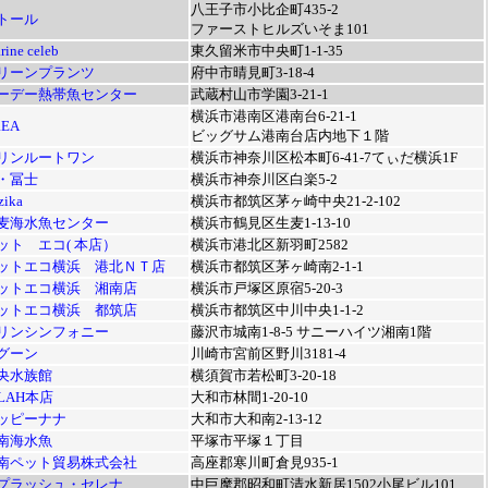
八王子市小比企町435-2
トール
ファーストヒルズいそま101
rine celeb
東久留米市中央町1-1-35
リーンプランツ
府中市晴見町3-18-4
ーデー熱帯魚センター
武蔵村山市学園3-21-1
横浜市港南区港南台6-21-1
REA
ビッグサム港南台店内地下１階
リンルートワン
横浜市神奈川区松本町6-41-7てぃだ横浜1F
・冨士
横浜市神奈川区白楽5-2
zika
横浜市都筑区茅ヶ崎中央21-2-102
麦海水魚センター
横浜市鶴見区生麦1-13-10
ット エコ( 本店）
横浜市港北区新羽町2582
ットエコ横浜 港北ＮＴ店
横浜市都筑区茅ヶ崎南2-1-1
ットエコ横浜 湘南店
横浜市戸塚区原宿5-20-3
ットエコ横浜 都筑店
横浜市都筑区中川中央1-1-2
リンシンフォニー
藤沢市城南1-8-5 サニーハイツ湘南1階
グーン
川崎市宮前区野川3181-4
央水族館
横須賀市若松町3-20-18
PLAH本店
大和市林間1-20-10
ッピーナナ
大和市大和南2-13-12
南海水魚
平塚市平塚１丁目
南ペット貿易株式会社
高座郡寒川町倉見935-1
プラッシュ・セレナ
中巨摩郡昭和町清水新居1502小尾ビル101