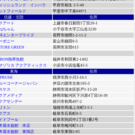
ィッシュランド イシハラ
甲府市相生 3-5-40
ットフィールド
甲斐市中下条949?1
信越・北陸
住所
クアート
上越市春日新田5丁目20-1
ねちゃん
小千谷市大字三仏生3230
科エンタープライズ
長野市徳間1-2-11-2
ーポニー
富山市鍋田9-5
TURE GREEN
高岡市京田615
EBON熱帯魚館
福井市和田東2-1402
マゾリカ アクアティックス
小浜市小浜塩竈45-5
東海
住所
PRUSH
焼津市西小川3-16-1
ルーコーナージャパン
伊豆の国市古奈195-3
スケス
静岡市清水区折戸1-15-20
クアメディア
静岡市駿河区下川原4丁目16-39
クアサンデー
掛川市初馬497-2
リトン
瑞穂市馬場上光町3-5-1
クアス
岐阜市石長町8-5
イドプール
岐阜市則武中2丁目3番2号
木屋水族館 本店
岐阜市梅河町3-21
木屋水族館 東鶉店
岐阜市東鶉3-85