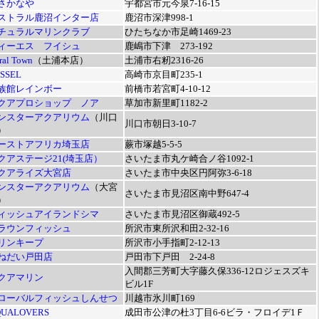
さかなや
宇都宮市元今泉7-16-15
ストラル鹿沼インター店
鹿沼市深津998-1
チュラルマリンクラブ
ひたちなか市足崎1469-23
ィーエス フイシュ
鹿嶋市下津 273-192
ral Town
（土浦本店）
土浦市右籾2316-26
SSEL
高崎市京目町235-1
族館レインボー
前橋市若宮町4-10-12
クアプロショップ ノア
草加市新里町1182-2
ンスターアクアリウム
（川口
川口市朝日3-10-7
）
ーストアフリカ埼玉店
蕨市塚越5-5-5
クアステージ21(埼玉店）
さいたま市丸ケ崎合ノ谷1092-1
クアライズ大宮店
さいたま市中央区円阿弥3-6-18
ンスターアクアリウム
（大宮
さいたま市見沼区南中野647-4
）
ィッシュアイランドシマ
さいたま市見沼区御蔵492-5
ラウンフィッシュ
所沢市東所沢和田2-32-16
リンキープ
所沢市小手指町2-12-13
ねだい戸田店
戸田市下戸田 2-24-8
入間郡三芳町大字藤久保336-12ロジェスズキ
クアマリン
ビル1F
ローバルフィッシュしんせつ
川越市氷川町169
QUALOVERS
成田市公津の杜3丁目6-6ビラ・フロイデ1Ｆ