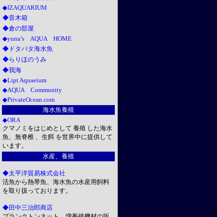
◆IZAQUARIUM
◆音木箱
◆倉の部屋
◆yuna’s AQUA HOME
◆ドタバタ海水魚
◆らりほのうみ
◆我海
◆Lipt Aquaeium
◆AQUA Community
◆PrivateOcean.com
海水魚養殖
◆ORA
クマノミをはじめとして 養殖 した海水
魚、無脊椎 、生餌 を世界中に提供して
います。
水産、養殖
◆太平洋貿易株式会社
活魚から熱帯魚、海水魚の水産用飼料
を取り扱っております。
◆田中三治郎商店
プランクトンネット、増養殖機材の販