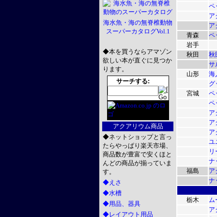
ペ
ア
海水魚・海の無脊椎動物
ア
スーパーカタログVol.1
青森
ペ
岩手
◆本を買うならアマゾン
秋田
秋
欲しい本が直ぐに見つか
サ
ります。
山形
海
サーチする:
グ
宮城
ペ
ペ
ア
ア
アクアリウム商品
ア
◆ネットショップと言っ
ユ
たらやっぱり楽天市場、
リ
商品数が豊富で安くほと
ナ
んどの商品が揃っていま
福島
ア
す。
ナ
◆えさ
◆水槽
栃木
ム
◆用品、器具
ア
◆レイアウト用品